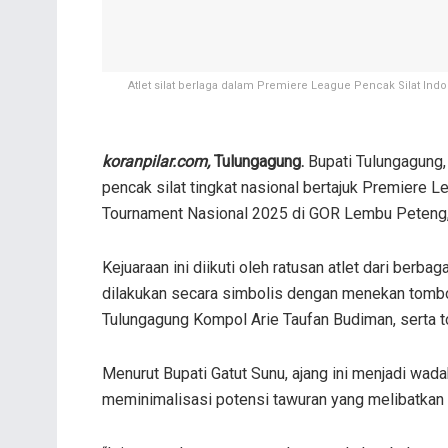
Atlet silat berlaga dalam Premiere League Pencak Silat I
koranpilar.com,
Tulungagung.
Bupati Tulungagung,
pencak silat tingkat nasional bertajuk Premiere
Tournament Nasional 2025 di GOR Lembu Peteng, 
Kejuaraan ini diikuti oleh ratusan atlet dari berb
dilakukan secara simbolis dengan menekan tombo
Tulungagung Kompol Arie Taufan Budiman, serta to
Menurut Bupati Gatut Sunu, ajang ini menjadi wad
meminimalisasi potensi tawuran yang melibatkan 