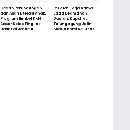
Cegah Perundungan
Perkuat Kerja Sama
dan Asah Literasi Anak,
Jaga Keamanan
Program Bimbel KKN
Daerah, Kapolres
Sasar Kelas Tingkat
Tulungagung Jalin
Dasar di Jatirejo
Silaturahmi Ke DPRD