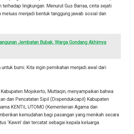
terhadap lingkungan. Menurut Gus Barraa, cinta sejati
an meluas menjadi bentuk tanggung jawab sosial dan
angunan Jembatan Bubak, Warga Gondang Akhirnya
a untuk bumi. Kita ingin pernikahan menjadi awal dari
a Kabupaten Mojokerto, Muttaqin, menyampaikan bahwa
n dan Pencatatan Sipil (Dispendukcapil) Kabupaten
bernama KENTIL UTOMO (Kementerian Agama dan
emberikan kemudahan bagi pasangan yang menikah secara
s ‘Kawin’ dan tercatat sebagai kepala keluarga.