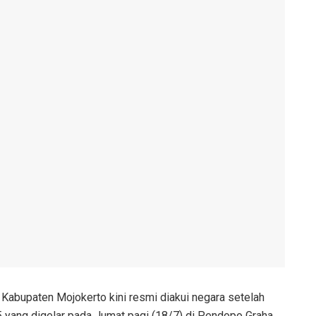
Kabupaten Mojokerto kini resmi diakui negara setelah
5 yang digelar pada Jumat pagi (18/7) di Pendopo Graha