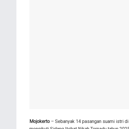
Mojokerto
– Sebanyak 14 pasangan suami istri di 
mengikuti Sidang Itsbat Nikah Terpadu tahun 202