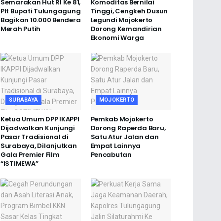
Semarakan Hut RI Ke 81,
Komoditas Bernilai
Plt Bupati Tulungagung
Tinggi, Cengkeh Dusun
Bagikan 10.000 Bendera
Legundi Mojokerto
Merah Putih
Dorong Kemandirian
Ekonomi Warga
SURABAYA
MOJOKERTO
Ketua Umum DPP IKAPPI
Pemkab Mojokerto
Dijadwalkan Kunjungi
Dorong Raperda Baru,
Pasar Tradisional di
Satu Atur Jalan dan
Surabaya, Dilanjutkan
Empat Lainnya
Gala Premier Film
Pencabutan
“ISTIMEWA”