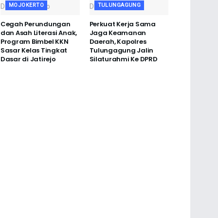
MOJOKERTO
TULUNGAGUNG
Cegah Perundungan
Perkuat Kerja Sama
dan Asah Literasi Anak,
Jaga Keamanan
Program Bimbel KKN
Daerah, Kapolres
Sasar Kelas Tingkat
Tulungagung Jalin
Dasar di Jatirejo
Silaturahmi Ke DPRD