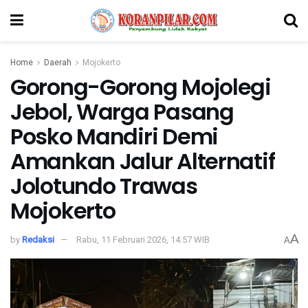
Home
Daerah
Mojokerto
Gorong-Gorong Mojolegi
Jebol, Warga Pasang
Posko Mandiri Demi
Amankan Jalur Alternatif
Jolotundo Trawas
Mojokerto
A
by
Redaksi
Rabu, 11 Februari 2026, 14:57 WIB
A