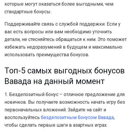
которые могут оказаться более выгодными, чем
стандартные бонусы.
Поддерживайте связь с службой поддержки. Если у
вас есть вопросы или вам необходимо уточнить
детали, не стесняйтесь обращаться к ним. Это поможет
избежать недоразумений в будущем и максимально
использовать преимущества бонусов.
Топ-5 самых выгодных бонусов
Вавада на данный момент
1. Бездепозитный бонус – отличное предложение для
новичков. Вы получаете возможность начать игру без
первоначальных вложений. Зайдите на сайт и
воспользуйтесь
бездепозитным бонусом Вавада
,
чтобы сделать первые шаги в азартных играх.