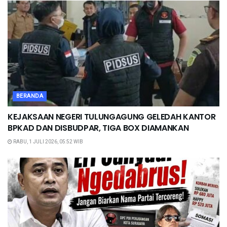
BERANDA
KEJAKSAAN NEGERI TULUNGAGUNG GELEDAH KANTOR
BPKAD DAN DISBUDPAR, TIGA BOX DIAMANKAN
RABU, 1 JULI 2026, 05:52 WIB