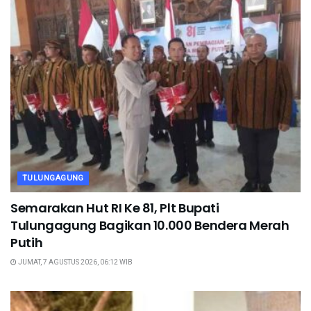
TULUNGAGUNG
Semarakan Hut RI Ke 81, Plt Bupati
Tulungagung Bagikan 10.000 Bendera Merah
Putih
JUMAT, 7 AGUSTUS 2026, 06:12 WIB