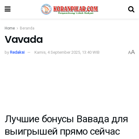
Home
Beranda
Vavada
A
by
Redaksi
Kamis, 4 September 2025, 13:40 WIB
A
Лучшие бонусы Вавада для
выигрышей прямо сейчас