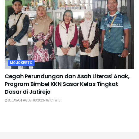
MOJOKERTO
Cegah Perundungan dan Asah Literasi Anak,
Program Bimbel KKN Sasar Kelas Tingkat
Dasar di Jatirejo
SELASA, 4 AGUSTUS 2026, 09:01 WIB