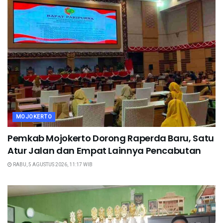
MOJOKERTO
Pemkab Mojokerto Dorong Raperda Baru, Satu
Atur Jalan dan Empat Lainnya Pencabutan
RABU, 5 AGUSTUS 2026, 11:17 WIB