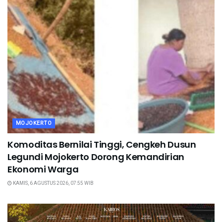
MOJOKERTO
Komoditas Bernilai Tinggi, Cengkeh Dusun
Legundi Mojokerto Dorong Kemandirian
Ekonomi Warga
KAMIS, 6 AGUSTUS 2026, 07:55 WIB