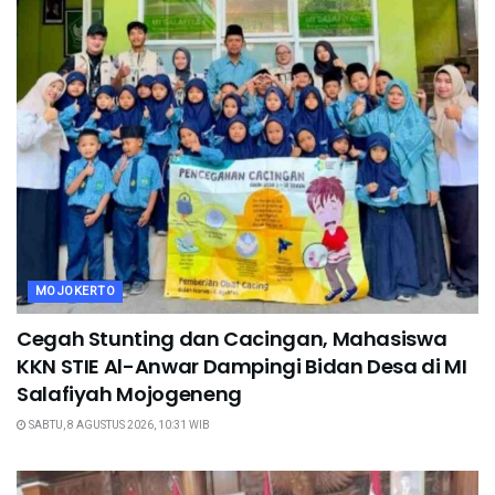
MOJOKERTO
Cegah Stunting dan Cacingan, Mahasiswa
KKN STIE Al-Anwar Dampingi Bidan Desa di MI
Salafiyah Mojogeneng
SABTU, 8 AGUSTUS 2026, 10:31 WIB