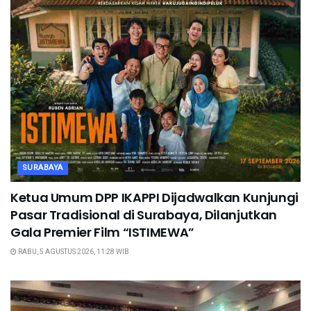
SURABAYA
Ketua Umum DPP IKAPPI Dijadwalkan Kunjungi
Pasar Tradisional di Surabaya, Dilanjutkan
Gala Premier Film “ISTIMEWA”
RABU, 5 AGUSTUS 2026, 11:28 WIB