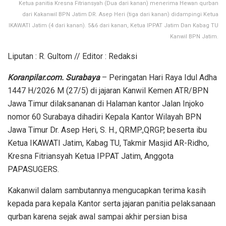
Ketua panitia Kresna Fitriansyah (Dua dari kanan) menerima Hewan qurban
dari Kakanwil BPN Jatim DR. Asep Heri (tiga dari kanan) didampingi Ketua
IKAWATI Jatim (4 dari kanan). 5&6 dari kanan, Ketua IPPAT Jatim Dan Kabag TU
Kanwil BPN Jatim.
Liputan : R. Gultom // Editor : Redaksi
Koranpilar.com. Surabaya
– Peringatan Hari Raya Idul Adha
1447 H/2026 M (27/5) di jajaran Kanwil Kemen ATR/BPN
Jawa Timur dilaksananan di Halaman kantor Jalan Injoko
nomor 60 Surabaya dihadiri Kepala Kantor Wilayah BPN
Jawa Timur Dr. Asep Heri, S. H., QRMP.,QRGP, beserta ibu
Ketua IKAWATI Jatim, Kabag TU, Takmir Masjid AR-Ridho,
Kresna Fitriansyah Ketua IPPAT Jatim, Anggota
PAPASUGERS.
Kakanwil dalam sambutannya mengucapkan terima kasih
kepada para kepala Kantor serta jajaran panitia pelaksanaan
qurban karena sejak awal sampai akhir persian bisa