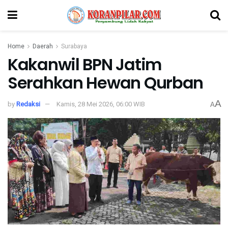
Home
Daerah
Surabaya
Kakanwil BPN Jatim
Serahkan Hewan Qurban
A
by
Redaksi
Kamis, 28 Mei 2026, 06:00 WIB
A