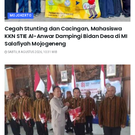
MOJOKERTO
Cegah Stunting dan Cacingan, Mahasiswa
KKN STIE Al-Anwar Dampingi Bidan Desa di MI
Salafiyah Mojogeneng
SABTU, 8 AGUSTUS 2026, 10:31 WIB