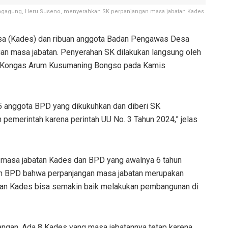
ungagung, Heru Suseno, menyerahkan SK perpanjangan masa jabatan Kades.
a (Kades) dan ribuan anggota Badan Pengawas Desa
an masa jabatan. Penyerahan SK dilakukan langsung oleh
po Kongas Arum Kusumaning Bongso pada Kamis
 anggota BPD yang dikukuhkan dan diberi SK
 pemerintah karena perintah UU No. 3 Tahun 2024,” jelas
 masa jabatan Kades dan BPD yang awalnya 6 tahun
an BPD bahwa perpanjangan masa jabatan merupakan
kan Kades bisa semakin baik melakukan pembangunan di
ngan. Ada 8 Kades yang masa jabatannya tetap karena