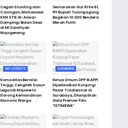
Cegah Stunting dan
Semarakan Hut RI Ke 81,
Cacingan, Mahasiswa
Plt Bupati Tulungagung
KKN STIE Al-Anwar
Bagikan 10.000 Bendera
Dampingi Bidan Desa
Merah Putih
di MI Salafiyah
Mojogeneng
MOJOKERTO
SURABAYA
Komoditas Bernilai
Ketua Umum DPP IKAPPI
Tinggi, Cengkeh Dusun
Dijadwalkan Kunjungi
Legundi Mojokerto
Pasar Tradisional di
Dorong Kemandirian
Surabaya, Dilanjutkan
Ekonomi Warga
Gala Premier Film
“ISTIMEWA”