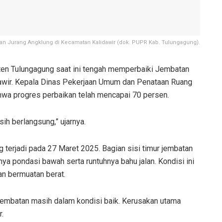
n Jurang Angklung di Kecamatan Kalidawir (dok. PUPR Kab. Tulungagung).
en Tulungagung saat ini tengah memperbaiki Jembatan
awir. Kepala Dinas Pekerjaan Umum dan Penataan Ruang
wa progres perbaikan telah mencapai 70 persen.
ih berlangsung,” ujarnya.
terjadi pada 27 Maret 2025. Bagian sisi timur jembatan
a pondasi bawah serta runtuhnya bahu jalan. Kondisi ini
n bermuatan berat.
jembatan masih dalam kondisi baik. Kerusakan utama
r.