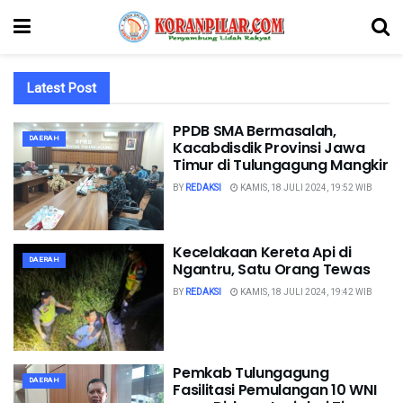
Latest Post
PPDB SMA Bermasalah,
DAERAH
Kacabdisdik Provinsi Jawa
Timur di Tulungagung Mangkir
BY
REDAKSI
KAMIS, 18 JULI 2024, 19:52 WIB
Kecelakaan Kereta Api di
DAERAH
Ngantru, Satu Orang Tewas
BY
REDAKSI
KAMIS, 18 JULI 2024, 19:42 WIB
Pemkab Tulungagung
DAERAH
Fasilitasi Pemulangan 10 WNI