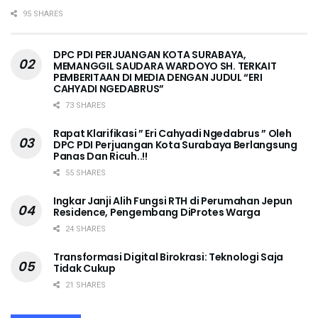
95 SHARES
DPC PDI PERJUANGAN KOTA SURABAYA,
MEMANGGIL SAUDARA WARDOYO SH. TERKAIT
PEMBERITAAN DI MEDIA DENGAN JUDUL “ERI
CAHYADI NGEDABRUS”
73 SHARES
Rapat Klarifikasi ” Eri Cahyadi Ngedabrus ” Oleh
DPC PDI Perjuangan Kota Surabaya Berlangsung
Panas Dan Ricuh..!!
55 SHARES
Ingkar Janji Alih Fungsi RTH di Perumahan Jepun
Residence, Pengembang DiProtes Warga
24 SHARES
Transformasi Digital Birokrasi: Teknologi Saja
Tidak Cukup
21 SHARES