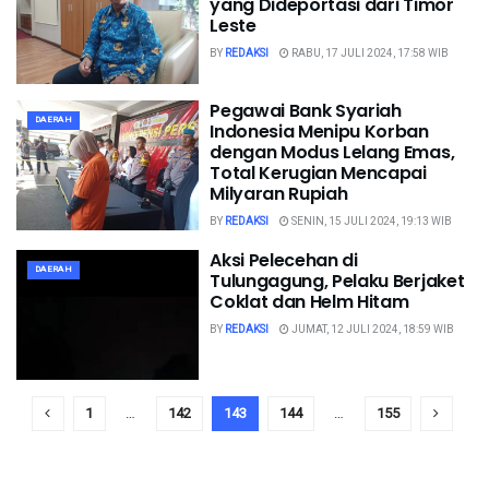
yang Dideportasi dari Timor
Leste
BY
REDAKSI
RABU, 17 JULI 2024, 17:58 WIB
Pegawai Bank Syariah
DAERAH
Indonesia Menipu Korban
dengan Modus Lelang Emas,
Total Kerugian Mencapai
Milyaran Rupiah
BY
REDAKSI
SENIN, 15 JULI 2024, 19:13 WIB
Aksi Pelecehan di
DAERAH
Tulungagung, Pelaku Berjaket
Coklat dan Helm Hitam
BY
REDAKSI
JUMAT, 12 JULI 2024, 18:59 WIB
1
…
142
143
144
…
155