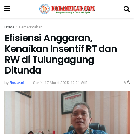
Home
Pemerintahan
Efisiensi Anggaran,
Kenaikan Insentif RT dan
RW di Tulungagung
Ditunda
A
by
Redaksi
Senin, 17 Maret 2025, 12:31 WIB
A