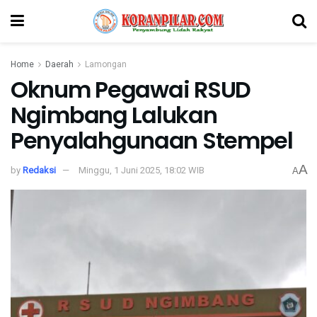
Home
Daerah
Lamongan
Oknum Pegawai RSUD
Ngimbang Lalukan
Penyalahgunaan Stempel
A
by
Redaksi
Minggu, 1 Juni 2025, 18:02 WIB
A