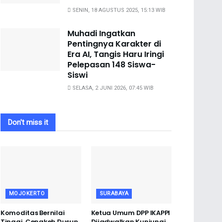
SENIN, 18 AGUSTUS 2025, 15:13 WIB
Muhadi Ingatkan
Pentingnya Karakter di
Era AI, Tangis Haru Iringi
Pelepasan 148 Siswa-
Siswi
SELASA, 2 JUNI 2026, 07:45 WIB
Don't miss it
MOJOKERTO
SURABAYA
Komoditas Bernilai
Ketua Umum DPP IKAPPI
Tinggi, Cengkeh Dusun
Dijadwalkan Kunjungi