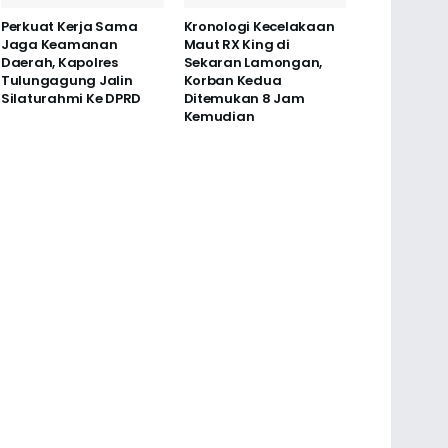
Perkuat Kerja Sama
Kronologi Kecelakaan
Jaga Keamanan
Maut RX King di
Daerah, Kapolres
Sekaran Lamongan,
Tulungagung Jalin
Korban Kedua
Silaturahmi Ke DPRD
Ditemukan 8 Jam
Kemudian