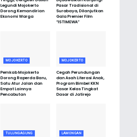
Legundi Mojokerto
Pasar Tradisional di
Dorong Kemandirian
Surabaya, Dilanjutkan
Ekonomi Warga
Gala Premier Film
“ISTIMEWA”
MOJOKERTO
MOJOKERTO
Pemkab Mojokerto
Cegah Perundungan
Dorong Raperda Baru,
dan Asah Literasi Anak,
Satu Atur Jalan dan
Program Bimbel KKN
Empat Lainnya
Sasar Kelas Tingkat
Pencabutan
Dasar di Jatirejo
TULUNGAGUNG
LAMONGAN