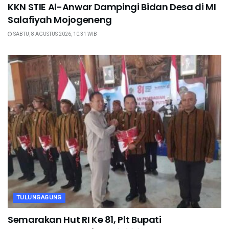
KKN STIE Al-Anwar Dampingi Bidan Desa di MI
Salafiyah Mojogeneng
SABTU, 8 AGUSTUS 2026, 10:31 WIB
TULUNGAGUNG
Semarakan Hut RI Ke 81, Plt Bupati