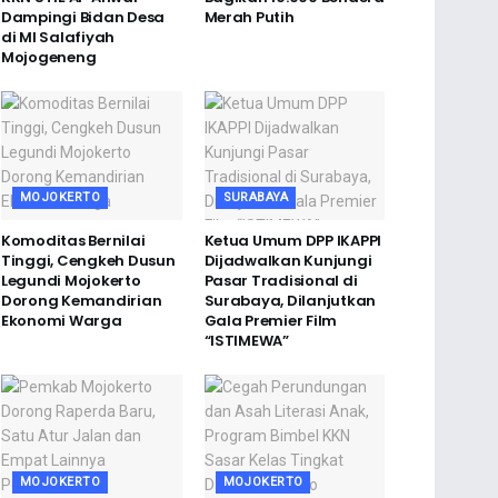
Dampingi Bidan Desa
Merah Putih
di MI Salafiyah
Mojogeneng
MOJOKERTO
SURABAYA
Komoditas Bernilai
Ketua Umum DPP IKAPPI
Tinggi, Cengkeh Dusun
Dijadwalkan Kunjungi
Legundi Mojokerto
Pasar Tradisional di
Dorong Kemandirian
Surabaya, Dilanjutkan
Ekonomi Warga
Gala Premier Film
“ISTIMEWA”
MOJOKERTO
MOJOKERTO