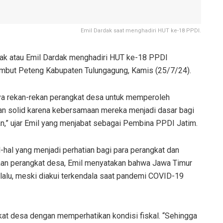
Emil Dardak saat menghadiri HUT ke-18 PPDI.
dak atau Emil Dardak menghadiri HUT ke-18 PPDI
embut Peteng Kabupaten Tulungagung, Kamis (25/7/24).
ya rekan-rekan perangkat desa untuk memperoleh
dan solid karena kebersamaan mereka menjadi dasar bagi
,” ujar Emil yang menjabat sebagai Pembina PPDI Jatim.
hal yang menjadi perhatian bagi para perangkat dan
aan perangkat desa, Emil menyatakan bahwa Jawa Timur
 lalu, meski diakui terkendala saat pandemi COVID-19
at desa dengan memperhatikan kondisi fiskal. “Sehingga