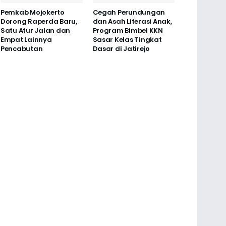
Pemkab Mojokerto
Cegah Perundungan
Dorong Raperda Baru,
dan Asah Literasi Anak,
Satu Atur Jalan dan
Program Bimbel KKN
Empat Lainnya
Sasar Kelas Tingkat
Pencabutan
Dasar di Jatirejo