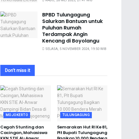
RABU, 28 MEI 2025, 21:41 WIB
BPBD Tulungagung
Salurkan Bantuan untuk
Puluhan Rumah
Terdampak Angin
Kencang di Boyolangu
SELASA, 5 NOVEMBER 2024, 19:50 WIB
Don't miss it
MOJOKERTO
TULUNGAGUNG
Cegah Stunting dan
Semarakan Hut RI Ke 81,
Cacingan, Mahasiswa
Plt Bupati Tulungagung
KKN STIE Al-Anwar
Bagikan 10.000 Bendera