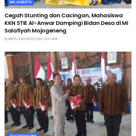
MOJOKERTO
Cegah Stunting dan Cacingan, Mahasiswa
KKN STIE Al-Anwar Dampingi Bidan Desa di MI
Salafiyah Mojogeneng
SABTU, 8 AGUSTUS 2026, 10:31 WIB