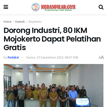
Home
Daerah
Mojokerto
Dorong Industri, 80 IKM
Mojokerto Dapat Pelatihan
Gratis
A
by
Redaksi
Kamis, 25 September 2025, 08:07 WIB
A