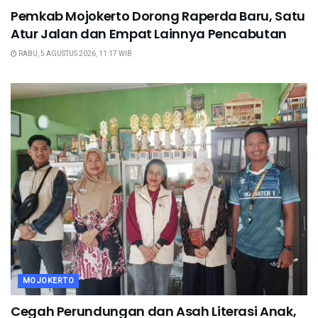
Pemkab Mojokerto Dorong Raperda Baru, Satu
Atur Jalan dan Empat Lainnya Pencabutan
RABU, 5 AGUSTUS 2026, 11:17 WIB
MOJOKERTO
Cegah Perundungan dan Asah Literasi Anak,