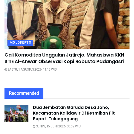
MOJOKERTO
Gali Komoditas Unggulan Jatirejo, Mahasiswa KKN
STIE Al-Anwar Observasi Kopi Robusta Padangasri
SABTU, 1 AGUSTUS 2026, 11:13 WIB
Recommended
Dua Jembatan Garuda Desa Joho,
Kecamatan Kalidawir Di Resmikan Plt
Bupati Tulungagung
SENIN, 15 JUNI 2026, 06:32 WIB