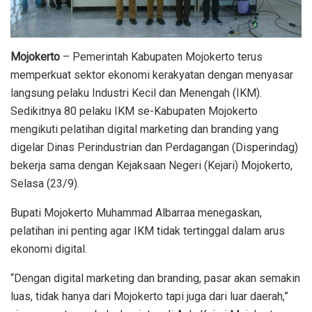
Mojokerto
– Pemerintah Kabupaten Mojokerto terus
memperkuat sektor ekonomi kerakyatan dengan menyasar
langsung pelaku Industri Kecil dan Menengah (IKM).
Sedikitnya 80 pelaku IKM se-Kabupaten Mojokerto
mengikuti pelatihan digital marketing dan branding yang
digelar Dinas Perindustrian dan Perdagangan (Disperindag)
bekerja sama dengan Kejaksaan Negeri (Kejari) Mojokerto,
Selasa (23/9).
Bupati Mojokerto Muhammad Albarraa menegaskan,
pelatihan ini penting agar IKM tidak tertinggal dalam arus
ekonomi digital.
“Dengan digital marketing dan branding, pasar akan semakin
luas, tidak hanya dari Mojokerto tapi juga dari luar daerah,”