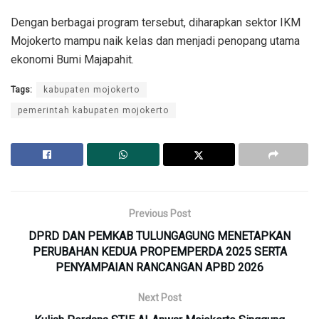
Dengan berbagai program tersebut, diharapkan sektor IKM
Mojokerto mampu naik kelas dan menjadi penopang utama
ekonomi Bumi Majapahit.
Tags:
kabupaten mojokerto
pemerintah kabupaten mojokerto
Previous Post
DPRD DAN PEMKAB TULUNGAGUNG MENETAPKAN
PERUBAHAN KEDUA PROPEMPERDA 2025 SERTA
PENYAMPAIAN RANCANGAN APBD 2026
Next Post