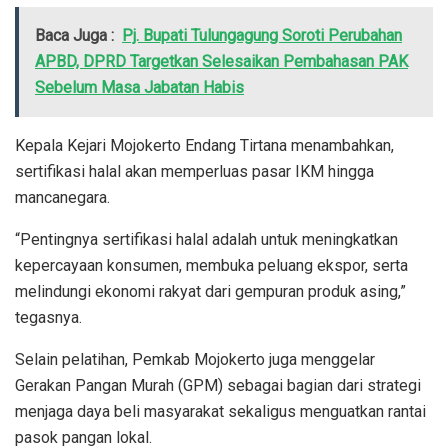
Baca Juga :
Pj. Bupati Tulungagung Soroti Perubahan
APBD, DPRD Targetkan Selesaikan Pembahasan PAK
Sebelum Masa Jabatan Habis
Kepala Kejari Mojokerto Endang Tirtana menambahkan,
sertifikasi halal akan memperluas pasar IKM hingga
mancanegara.
“Pentingnya sertifikasi halal adalah untuk meningkatkan
kepercayaan konsumen, membuka peluang ekspor, serta
melindungi ekonomi rakyat dari gempuran produk asing,”
tegasnya.
Selain pelatihan, Pemkab Mojokerto juga menggelar
Gerakan Pangan Murah (GPM) sebagai bagian dari strategi
menjaga daya beli masyarakat sekaligus menguatkan rantai
pasok pangan lokal.