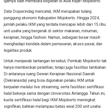
ujarnya saat membuka kegiatan di Aula Kejari Mojokerto.
Data Disperindag mencatat, IKM merupakan tulang
punggung ekonomi Kabupaten Mojokerto. Hingga 2024,
jumlah pelaku IKM yang terdata mencapai lebih dari 15 ribu
unit usaha yang bergerak di sektor makanan, minuman,
kerajinan, hingga fashion. Namun, sebagian besar masih
menghadapi kendala dalam pemasaran, akses pasar, dan
legalitas produk.
Untuk menjawab tantangan tersebut, Pemkab Mojokerto tak
hanya memberikan pelatihan, tetapi juga fasilitas tambahan.
Di antaranya ruang Dewan Kerajinan Nasional Daerah
(Dekranasda) yang bisa digunakan pelaku IKM untuk
berjualan melalui live streaming, serta fasilitasi sertifikasi
halal bekerja sama dengan Universitas Airlangga. Tahun ini,
kuota sertifikasi halal bagi IKM Mojokerto meningkat
signifikan, bahkan melampaui batas awal 200 unit usaha.